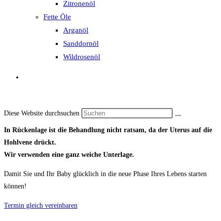
Zitronenöl
Fette Öle
Wie erfolgt die
Arganöl
Sanddornöl
Wildrosenöl
Begleitung?
Die craniosacrale Unterstützung kann während der Schwangerschaft
auch im Sitzen oder in Seitenlage erfolgen.
Diese Website durchsuchen
In Rückenlage ist die Behandlung nicht ratsam, da der Uterus auf die
Hohlvene drückt.
Wir verwenden eine ganz weiche Unterlage.
Damit Sie und Ihr Baby glücklich in die neue Phase Ihres Lebens starten
können!
Termin gleich vereinbaren