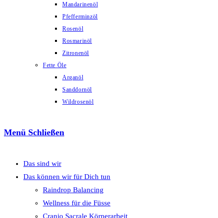
Seminarprogramme (sogar mit
Mandarinenöl
Klettergarten) an. Regina ist die erste
Pfefferminzöl
Rosenöl
Pflanzenbotschafterin, führt einen
Rosmarinöl
Zitronenöl
wunderbaren Shop für Naturprodukte
Fette Öle
uvm. und bietet zahlreiche Seminare an.
Arganöl
Sanddornöl
Ich freue mich so sehr, über die
Wildrosenöl
inspirierende Zusammenarbeit mit
Menü
Schließen
Regina und Josef.
Das sind wir
Das können wir für Dich tun
Raindrop Balancing
Wellness für die Füsse
Geburtsbild Michaela
Cranio Sacrale Körperarbeit