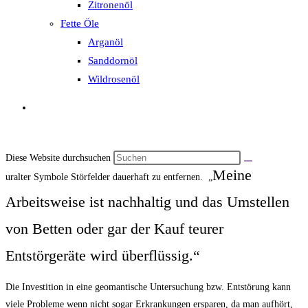
Zitronenöl
http://www.astroart.at
Fette Öle
Arganöl
Sanddornöl
Wildrosenöl
Geomantische Wohnraumentstörung
Cornelia Reich
Bei linksdrehenden Wasseradern war bislang die einzige Lösung das Bett
umzustellen. Als Geomantin und Energetikerin ist Cornelia befähigt mittels
Diese Website durchsuchen
Meine
uralter Symbole Störfelder dauerhaft zu entfernen. „
Arbeitsweise ist nachhaltig und das Umstellen
von Betten oder gar der Kauf teurer
Entstörgeräte wird überflüssig.“
Die Investition in eine geomantische Untersuchung bzw. Entstörung kann
viele Probleme wenn nicht sogar Erkrankungen ersparen, da man aufhört,