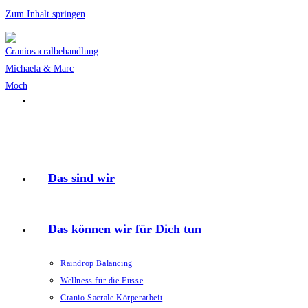
Zum Inhalt springen
Start
>
Unsere Welt
Unsere Empfehlungen, Beiträge und
wichtige Termine!
Das sind wir
Termin gleich vereinbaren
Veranstaltungen
Das können wir für Dich tun
Vortrag für die Gesunde Gemeinde am 21.11.2018 um 19:00
Raindrop Balancing
Wir freuen uns sehr, dass wir von der „Gesunden Gemeinde“ eingeladen
Wellness für die Füsse
wurden, einen Vortrag über unser Lieblingsthema, nämlich Cranio Sacrale
Cranio Sacrale Körperarbeit